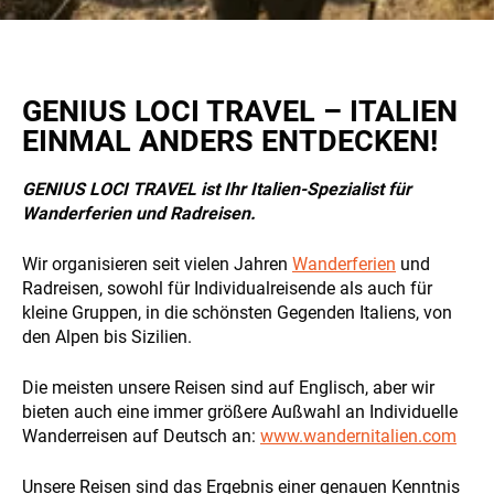
Experience
So that our
GENIUS LOCI TRAVEL – ITALIEN
website
works at its
EINMAL ANDERS ENTDECKEN!
best during
ALL OUR TRIPS
your visit. If
GENIUS LOCI TRAVEL ist Ihr Italien-Spezialist für
you reject
Wanderferien und Radreisen.
these
cookies,
some
Wir organisieren seit vielen Jahren
Wanderferien
und
features will
Radreisen, sowohl für Individualreisende als auch für
disappear
kleine Gruppen, in die schönsten Gegenden Italiens, von
from the
DESTINATIONS
den Alpen bis Sizilien.
site.
Die meisten unsere Reisen sind auf Englisch, aber wir
bieten auch eine immer größere Außwahl an Individuelle
Marketing
Wanderreisen auf Deutsch an:
www.wandernitalien.com
By sharing
your
interests
Unsere Reisen sind das Ergebnis einer genauen Kenntnis