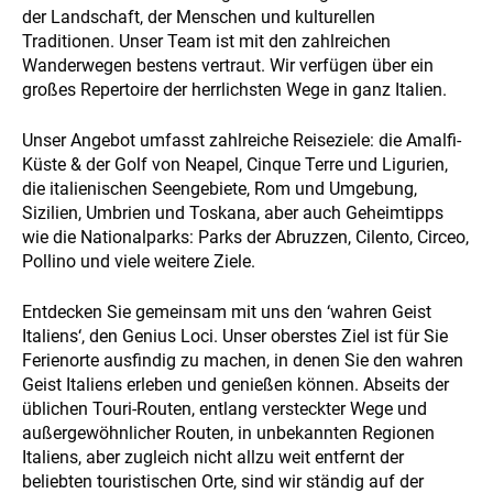
HOLIDAY TYPES
and
der Landschaft, der Menschen und kulturellen
behavior
Traditionen. Unser Team ist mit den zahlreichen
while visiting
Wanderwegen bestens vertraut. Wir verfügen über ein
our site, you
großes Repertoire der herrlichsten Wege in ganz Italien.
increase the
chance of
seeing
Unser Angebot umfasst zahlreiche Reiseziele: die Amalfi-
personalized
Küste & der Golf von Neapel, Cinque Terre und Ligurien,
SUSTAINABILITY
content and
die italienischen Seengebiete, Rom und Umgebung,
offers.
Sizilien, Umbrien und Toskana, aber auch Geheimtipps
wie die Nationalparks: Parks der Abruzzen, Cilento, Circeo,
Pollino und viele weitere Ziele.
Entdecken Sie gemeinsam mit uns den ‘wahren Geist
WHO WE ARE
Italiens‘, den Genius Loci. Unser oberstes Ziel ist für Sie
Ferienorte ausfindig zu machen, in denen Sie den wahren
Geist Italiens erleben und genießen können. Abseits der
üblichen Touri-Routen, entlang versteckter Wege und
außergewöhnlicher Routen, in unbekannten Regionen
Italiens, aber zugleich nicht allzu weit entfernt der
beliebten touristischen Orte, sind wir ständig auf der