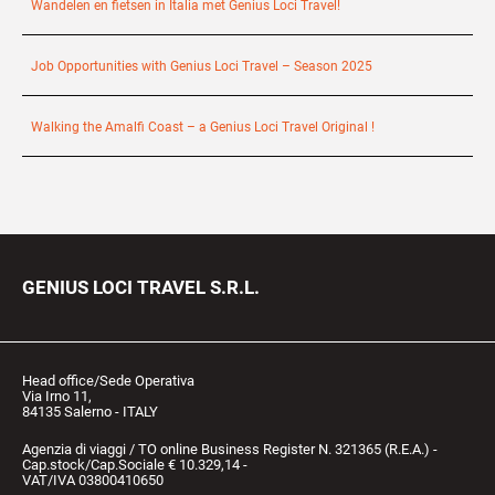
Wandelen en fietsen in Italia met Genius Loci Travel!
Job Opportunities with Genius Loci Travel – Season 2025
Walking the Amalfi Coast – a Genius Loci Travel Original !
GENIUS LOCI TRAVEL S.R.L.
Head office/Sede Operativa
Via Irno 11,
84135 Salerno - ITALY
Agenzia di viaggi / TO online Business Register N. 321365 (R.E.A.) -
Cap.stock/Cap.Sociale € 10.329,14 -
VAT/IVA 03800410650