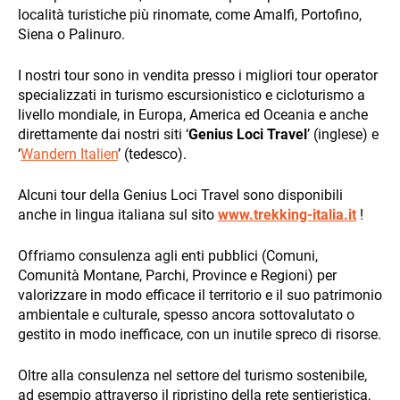
and
località turistiche più rinomate, come Amalfi, Portofino,
behavior
Siena o Palinuro.
while visiting
DESTINATIONS
our site, you
increase the
I nostri tour sono in vendita presso i migliori tour operator
chance of
specializzati in turismo escursionistico e cicloturismo a
seeing
livello mondiale, in Europa, America ed Oceania e anche
personalized
direttamente dai nostri siti ‘
Genius Loci Travel
’ (inglese) e
content and
‘
Wandern Italien
’ (tedesco).
offers.
Alcuni tour della Genius Loci Travel sono disponibili
HOLIDAY TYPES
anche in lingua italiana sul sito
www.trekking-italia.it
!
Offriamo consulenza agli enti pubblici (Comuni,
Comunità Montane, Parchi, Province e Regioni) per
valorizzare in modo efficace il territorio e il suo patrimonio
ambientale e culturale, spesso ancora sottovalutato o
gestito in modo inefficace, con un inutile spreco di risorse.
SUSTAINABILITY
Oltre alla consulenza nel settore del turismo sostenibile,
ad esempio attraverso il ripristino della rete sentieristica,