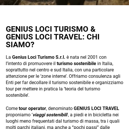
Experience
So that our
GENIUS LOCI TURISMO &
website
works at its
GENIUS LOCI TRAVEL: CHI
best during
SIAMO?
your visit. If
you reject
these
La
Genius Loci Turismo S.r.l.
è nata nel 2001 con
cookies,
l’intento di promuovere il
turismo sostenibile
in Italia,
some
soprattutto nel centro e sud Italia, con una particolare
features will
attenzione per le ‘zone interne’. Offriamo consulenza agli
disappear
Enti per far decollare il turismo sostenibile e organizziamo
from the
tour per mettere in pratica la ‘teoria del turismo
site.
sostenibile’.
ALL OUR TRIPS
Come
tour operator
, denominato
GENIUS LOCI TRAVEL
Marketing
By sharing
proponiamo ‘
viaggi sostenibili
’, a piedi e in bicicletta nei
your
luoghi meno frequentati dal turismo di massa, tra i quali
interests
molti parchi italiani, ma anche a “pochi passi” dalle