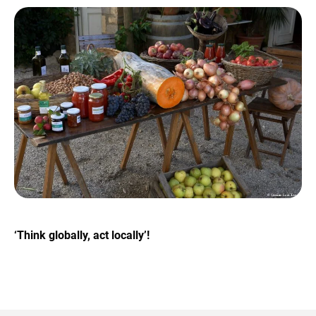
‘Think globally, act locally’!
+39 089 791 896